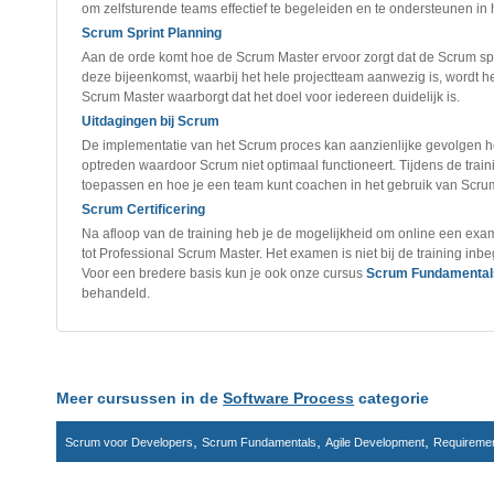
om zelfsturende teams effectief te begeleiden en te ondersteunen in 
Scrum Sprint Planning
Aan de orde komt hoe de Scrum Master ervoor zorgt dat de Scrum spr
deze bijeenkomst, waarbij het hele projectteam aanwezig is, wordt 
Scrum Master waarborgt dat het doel voor iedereen duidelijk is.
Uitdagingen bij Scrum
De implementatie van het Scrum proces kan aanzienlijke gevolgen h
optreden waardoor Scrum niet optimaal functioneert. Tijdens de train
toepassen en hoe je een team kunt coachen in het gebruik van Scru
Scrum Certificering
Na afloop van de training heb je de mogelijkheid om online een exame
tot Professional Scrum Master. Het examen is niet bij de training inbeg
Voor een bredere basis kun je ook onze cursus
Scrum Fundamental
behandeld.
Meer cursussen in de
Software Process
categorie
,
,
,
Scrum voor Developers
Scrum Fundamentals
Agile Development
Requireme