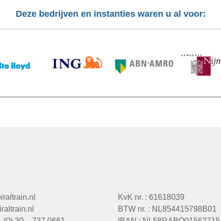
Deze bedrijven en instanties waren u al voor:
raltrain.nl
KvK nr. : 61618039
altrain.nl
BTW nr. : NL854415798B01
1 (0) 30 – 737 0661
IBAN : NL58RABO01562715