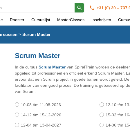
+31 (0) 30 – 737
e
Rooster
Cursuslijst
MasterClasses
Inschrijven
Cursu
ursussen
>
Scrum Master
Scrum Master
In de cursus
Scrum Master
van SpiralTrain worden de deelne
opgeleid tot professioneel en officieel erkend Scrum Master. 
ervoor dat een Scrum project in goede banen wordt geleid. De
facilitator van een goed proces. De training is gebaseerd op d
van Scrum.
10-08 t/m 11-08-2026
12-10 t/m 13
14-12 t/m 15-12-2026
15-02 t/m 16
12-04 t/m 13-04-2027
14-06 t/m 15