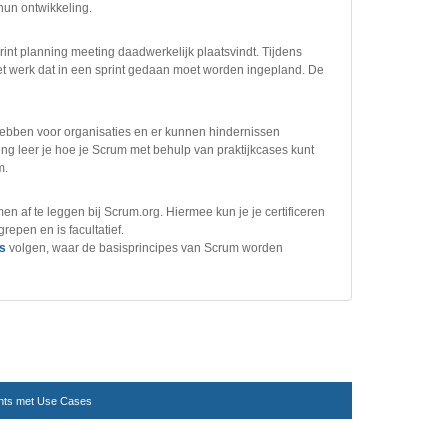
hun ontwikkeling.
int planning meeting daadwerkelijk plaatsvindt. Tijdens
het werk dat in een sprint gedaan moet worden ingepland. De
ebben voor organisaties en er kunnen hindernissen
ing leer je hoe je Scrum met behulp van praktijkcases kunt
m.
n af te leggen bij Scrum.org. Hiermee kun je je certificeren
repen en is facultatief.
s
volgen, waar de basisprincipes van Scrum worden
nts met Use Cases