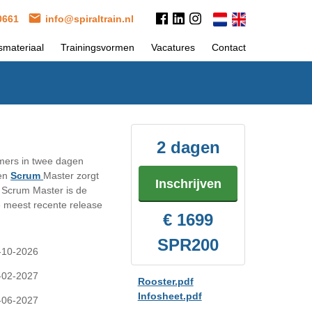
 0661
info@spiraltrain.nl
smateriaal
Trainingsvormen
Vacatures
Contact
2 dagen
mers in twee dagen
Een
Scrum
Master zorgt
Inschrijven
 Scrum Master is de
e meest recente release
€ 1699
SPR200
-10-2026
-02-2027
Rooster.pdf
Infosheet.pdf
-06-2027