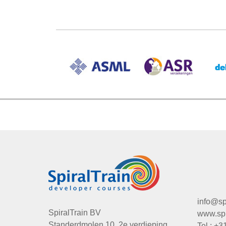
info@spi
SpiralTrain BV
www.spir
Standerdmolen 10, 2e verdieping
Tel.: +3