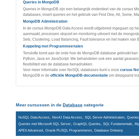
Queries in MongoDB
Queries in MongoDB zijn een belangrijk onderdeel van de cursus 
databases, insert queries en het gebruik van Find One, All, Some, M
MongoDB Administration
In de cursus MongoDB Data Access wordt uitgebreid ingegaan op h
aanmaakt, processen stopzet en monitoring uitvoert met de mongostat
Sets, Clustering, Load Balancing, Fault tolerance en het maken van
Koppeling met Programmeertalen
Tenslotte komt aan de orde hoe de MongoDB database gebruikt kan 
Python, Java en JavaScript. We behandelen ook een aantal geavance
flexibiliteit van de database benadrukken.
Voor meer informatie over NoSQL-databases kunt u onze
cursus No
MongoDB in de
officiële MongoDB-documentatie
om diepgaand inzi
Meer cursussen in de
Database
categorie
,
,
,
NoSQL Data Access
Neo4J Data Access
SQL Server Administration
Querie
,
,
,
Queries met Microsoft SQL Server
GraphQL Queries
SQL Fundamentals
My
,
,
APEX Advanced
Oracle PL/SQL Programmeren
Database Ontwerp