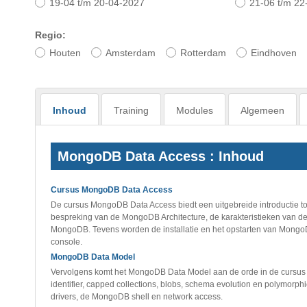
19-04 t/m 20-04-2027
21-06 t/m 22
Regio:
Houten
Amsterdam
Rotterdam
Eindhoven
Inhoud
Training
Modules
Algemeen
MongoDB Data Access : Inhoud
Cursus MongoDB Data Access
De cursus MongoDB Data Access biedt een uitgebreide introductie 
bespreking van de MongoDB Architecture, de karakteristieken van
MongoDB. Tevens worden de installatie en het opstarten van MongoD
console.
MongoDB Data Model
Vervolgens komt het MongoDB Data Model aan de orde in de cursus
identifier, capped collections, blobs, schema evolution en polymo
drivers, de MongoDB shell en network access.