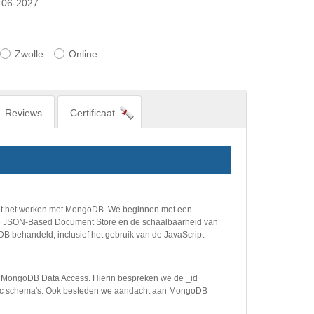
-06-2027
Zwolle
Online
Reviews
Certificaat
tot het werken met MongoDB. We beginnen met een
 de JSON-Based Document Store en de schaalbaarheid van
B behandeld, inclusief het gebruik van de JavaScript
 MongoDB Data Access. Hierin bespreken we de _id
rphic schema's. Ook besteden we aandacht aan MongoDB