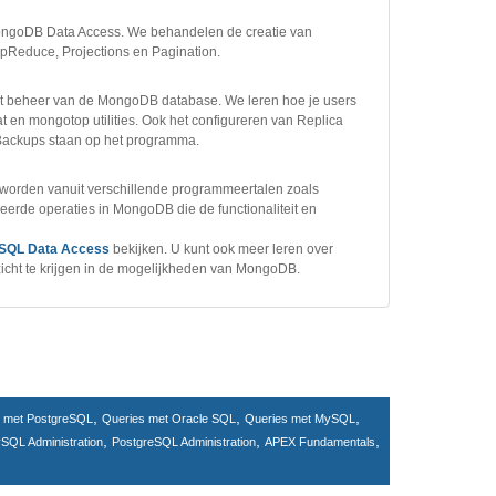
MongoDB Data Access. We behandelen de creatie van
apReduce, Projections en Pagination.
et beheer van de MongoDB database. We leren hoe je users
 en mongotop utilities. Ook het configureren van Replica
 Backups staan op het programma.
worden vanuit verschillende programmeertalen zoals
erde operaties in MongoDB die de functionaliteit en
SQL Data Access
bekijken. U kunt ook meer leren over
cht te krijgen in de mogelijkheden van MongoDB.
,
,
,
s met PostgreSQL
Queries met Oracle SQL
Queries met MySQL
,
,
,
SQL Administration
PostgreSQL Administration
APEX Fundamentals