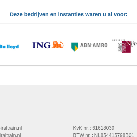
Deze bedrijven en instanties waren u al voor:
raltrain.nl
KvK nr. : 61618039
altrain.nl
BTW nr. : NL854415798B01