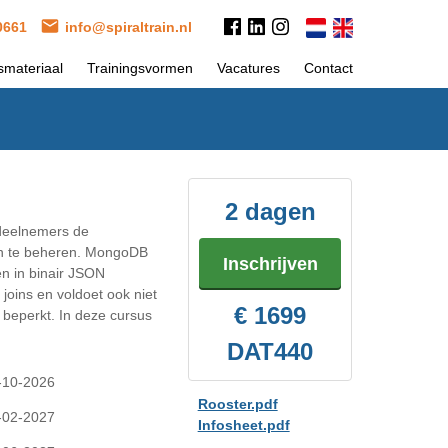
 0661
info@spiraltrain.nl
smateriaal
Trainingsvormen
Vacatures
Contact
2 dagen
 deelnemers de
n te beheren. MongoDB
Inschrijven
n in binair JSON
oins en voldoet ook niet
€ 1699
 beperkt. In deze cursus
DAT440
-10-2026
Rooster.pdf
-02-2027
Infosheet.pdf