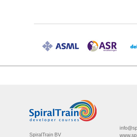
info@spi
SpiralTrain BV
www.spir