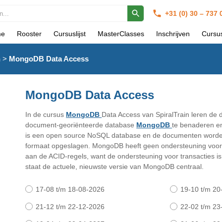
+31 (0) 30 – 737
e
Rooster
Cursuslijst
MasterClasses
Inschrijven
Cursu
n
>
MongoDB Data Access
MongoDB Data Access
In de cursus
MongoDB
Data Access van SpiralTrain leren de
document-georiënteerde database
MongoDB
te benaderen e
is een open source NoSQL database en de documenten worde
formaat opgeslagen. MongoDB heeft geen ondersteuning voor j
aan de ACID-regels, want de ondersteuning voor transacties is
staat de actuele, nieuwste versie van MongoDB centraal.
17-08 t/m 18-08-2026
19-10 t/m 20
21-12 t/m 22-12-2026
22-02 t/m 23