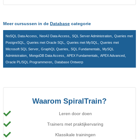
Meer cursussen in de
Database
categorie
,
,
,
NoSQL Data Access
Neo4J Data Access
SQL Server Administration
Queries met
,
,
,
PostgreSQL
Queries met Oracle SQL
Queries met MySQL
Queries met
,
,
,
Microsoft SQL Server
GraphQL Queries
SQL Fundamentals
MySQL
,
,
,
,
Administration
MongoDB Data Access
APEX Fundamentals
APEX Advanced
,
Oracle PL/SQL Programmeren
Database Ontwerp
Waarom SpiralTrain?
Leren door doen
Trainers met praktijkervaring
Klassikale trainingen