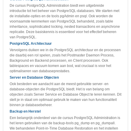
De cursus PostgreSQL Administration biedt een uitgebreide
introductie tot het beheer van PostgreSQL-databases. We starten met
de installatie-opties en de tools pgAdmin en psql. Ook worden de
voornaamste kenmerken van PostgreSQL behandeld, zoals table
inheritance, sophisticated locking, nested transactions en asynchrone
replicatie. Deze basiskennis is essentieel voor het effectief beheren
van PostgreSQL.
PostgreSQL Architectuur
Vervolgens duiken we in de PostgreSQL architectuur en de processen
die daarbij een rol spelen, zoals het Postmaster Daemon Process,
Background en Backend processen, en Client processen. Ook
tablespaces en vacuum komen aan bod, wat cruciaal is voor het
optimaliseren van databaseprestaties.
Server en Database Objecten
Ook besteden we aandacht aan de meest gebruikte server- en
database-objecten die PostgreSQL biedt. Het is van belang om
objecten zoals Server Service en Database Object te leren kennen. Dit
stelt je in staat om optimaal gebruik te maken van hun functionaliteit
binnen je databasebeheer.
Backup en Herstel
Een belangrijk onderdeel van de cursus PostgreSQL Administration is
het leren gebruiken van de backup-tools pg_dump en pg_dumpall.
We behandelen Point-in-Time Database Restoration en het instellen