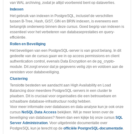
van WAL archiving, zodat je altijd voorbereid bent op dataverlies.
Indexen
Het gebruik van indexen in PostgreSQL, inclusief de verschillen
tussen B-Tree, Hash, GiST, GIN en BRIN indexen, is eveneens een
belangrijk onderwerp binnen deze cursus. Goed begrip van indexen is
essentieel voor het verbeteren van databaseprestaties en query-
efficiëntie.
Rollen en Beveiliging
Het beveiligen van een PostgreSQL-server is van groot belang. In dit
gedeelte van de cursus gaan we in op access permissions en client
authentication control, evenals Data Encryption en de pg_crypto-
module. Dit zorgt ervoor dat je gegevens veilig zijn en voldoen aan de
vereisten voor databeveiliging.
Clustering
Tenslotte besteden we aandacht aan High Availability en Load
Balancing door meerdere PostgreSQL-servers in een cluster te
plaatsen. Dit is cruciaal voor organisaties die een betrouwbare en
schaalbare database-infrastructuur nodig hebben.
Voor meer informatie over databases en data-analyse kun je ook onze
cursus
NoSQL Data Access
bekijken. Wil je meer leren over de
beveiliging van databases? Neem dan een kijkje bij onze cursus
SQL
Server Administration
. Voor uitgebreide documentatie over
PostgreSQL kun je terecht op de
officiële PostgreSQL-documentatie
.