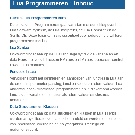
Lua Programmeren : Inhoud
Cursus Lua Programmeren Intro
De cursus Lua Programmeren gaat van start met een uitleg over het
Lua Software systeem, de Lua Interpreter, de Lua Compiler en de
SciTE IDE. Deze basiskennis is essentieel voor iedereen die wil leren
programmeren met Lua.
Lua Syntax
Ook wordt ingegaan op de Lua language syntax, de variabelen en
data types, het verschil tussen RValues en LValues, operators, control
flow en Lua modules.
Functies in Lua
Vervolgens komt het definiëren en aanroepen van functies in Lua aan
de orde met parameter passing, function scope en return values. Lua
ondersteunt ook functioneel programmeren en in dit verband worden
functies als variabelen, functies als return values en closures
behandeld.
Data Structuren en Klassen
Ook wordt ingegaan op data structuren en klassen in Lua. Hierbij
worden arrays, iterators en tables behandeld en worden de concepten
van inheritance, overriding en polymorphism uitgelegd en
gedemonstreerd.