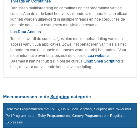
Threads en Coroutines
Dan staan multithreading en coroutines op het programma van de
cursus. Aan de orde komt hoe verschillende taken parallel aan elkaar
kunnen worden uitgevoerd in multiple threads en hoe coroutines de
controle aan elkaar overgeven met yield en resume.
Lua Data Access
Tenslotte wordt de cursus afgesloten met de behandeling van data
access vanuit Lua applicaties. Zowel het benaderen van files als het
benaderen van relationele databases wordt daarbij behandeld. Voor
meer informatie over Lua, bezoek de officiële
Lua website
.
Daarnaast kan het nuttig zijn om de cursus
Linux Shell Scripting
te
bekijken voor aanvullende kennis over scripting.
Meer cursussen in de
Scripting
categorie
,
,
,
Reactive Programmeren met RxJS
Linux Shell Scripting
Scripting met Powershell
,
,
,
Perl Programmeren
Ruby Programmeren
Groovy Programmeren
Reguliere
Expressies