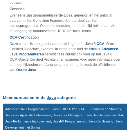
bouwen.
Generics
Eveneens zijn geparametriseerde types, generics, en het gebruik
daarvan in het Collection Framework onderdeel van het
cursusprogramma. Optionele modules, indien de tijd het toelaat, zijn
de toegang tot databases met JDBC en Java Beans.
OCA Certification
Deze cursus is een goede voorbereiding op het Java 8
OCA
, Oracle
Certified Associate, examen. In combinatie met de
cursus Advanced
Java Programmeren
bereidt deze cursus ook voor op het Java 8
OCP, Oracle Certified Professional, examen. Voor meer informatie over
de mogelijkheden van Java-programmering, bezoek de officiële site
van
Oracle Java
.
Meer cursussen in de
Java
categorie
,
,
,
Advanced Java Programmeren
Java 9-10-11-12-13-14-…
Lambdas en Streams
,
,
,
Java voor Applicatie Beheerders
Java voor Managers
Java Data Access met JPA
,
,
,
Java Performance Improvement
JavaFX Programmeren
Java Certificering
Java
Development met Spring