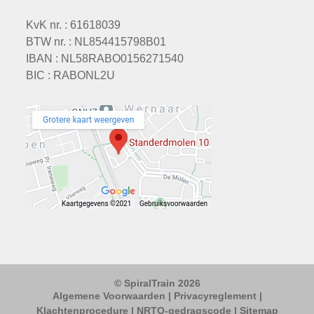
KvK nr. : 61618039
BTW nr. : NL854415798B01
IBAN : NL58RABO0156271540
BIC : RABONL2U
© SpiralTrain 2026
Algemene Voorwaarden
|
Privacyreglement
|
Klachtenprocedure
|
NRTO-gedragscode
|
Sitemap