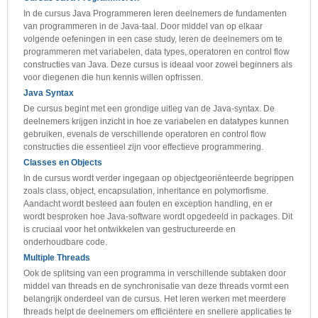
In de cursus Java Programmeren leren deelnemers de fundamenten
van programmeren in de Java-taal. Door middel van op elkaar
volgende oefeningen in een case study, leren de deelnemers om te
programmeren met variabelen, data types, operatoren en control flow
constructies van Java. Deze cursus is ideaal voor zowel beginners als
voor diegenen die hun kennis willen opfrissen.
Java Syntax
De cursus begint met een grondige uitleg van de Java-syntax. De
deelnemers krijgen inzicht in hoe ze variabelen en datatypes kunnen
gebruiken, evenals de verschillende operatoren en control flow
constructies die essentieel zijn voor effectieve programmering.
Classes en Objects
In de cursus wordt verder ingegaan op objectgeoriënteerde begrippen
zoals class, object, encapsulation, inheritance en polymorfisme.
Aandacht wordt besteed aan fouten en exception handling, en er
wordt besproken hoe Java-software wordt opgedeeld in packages. Dit
is cruciaal voor het ontwikkelen van gestructureerde en
onderhoudbare code.
Multiple Threads
Ook de splitsing van een programma in verschillende subtaken door
middel van threads en de synchronisatie van deze threads vormt een
belangrijk onderdeel van de cursus. Het leren werken met meerdere
threads helpt de deelnemers om efficiëntere en snellere applicaties te