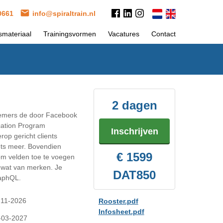
 0661
info@spiraltrain.nl
smateriaal
Trainingsvormen
Vacatures
Contact
2 dagen
lnemers de door Facebook
cation Program
Inschrijven
op gericht clients
ets meer. Bovendien
€ 1599
 om velden toe te voegen
 wat van merken. Je
DAT850
raphQL.
-11-2026
Rooster.pdf
Infosheet.pdf
-03-2027