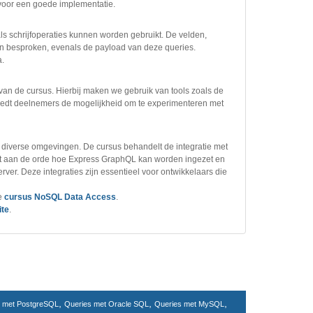
voor een goede implementatie.
s schrijfoperaties kunnen worden gebruikt. De velden,
n besproken, evenals de payload van deze queries.
a.
an de cursus. Hierbij maken we gebruik van tools zoals de
edt deelnemers de mogelijkheid om te experimenteren met
diverse omgevingen. De cursus behandelt de integratie met
mt aan de orde hoe Express GraphQL kan worden ingezet en
r. Deze integraties zijn essentieel voor ontwikkelaars die
ze
cursus NoSQL Data Access
.
ite
.
,
,
,
s met PostgreSQL
Queries met Oracle SQL
Queries met MySQL