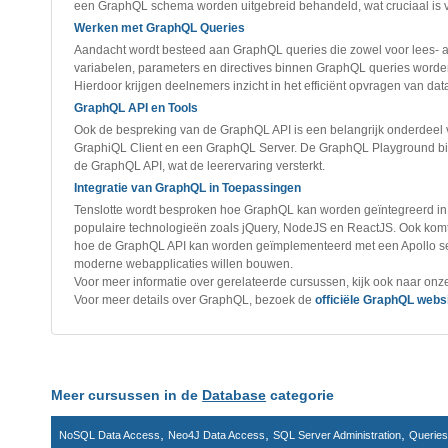
een GraphQL schema worden uitgebreid behandeld, wat cruciaal is 
Werken met GraphQL Queries
Aandacht wordt besteed aan GraphQL queries die zowel voor lees- al
variabelen, parameters en directives binnen GraphQL queries worde
Hierdoor krijgen deelnemers inzicht in het efficiënt opvragen van dat
GraphQL API en Tools
Ook de bespreking van de GraphQL API is een belangrijk onderdeel v
GraphiQL Client en een GraphQL Server. De GraphQL Playground bi
de GraphQL API, wat de leerervaring versterkt.
Integratie van GraphQL in Toepassingen
Tenslotte wordt besproken hoe GraphQL kan worden geïntegreerd in 
populaire technologieën zoals jQuery, NodeJS en ReactJS. Ook ko
hoe de GraphQL API kan worden geïmplementeerd met een Apollo serve
moderne webapplicaties willen bouwen.
Voor meer informatie over gerelateerde cursussen, kijk ook naar on
Voor meer details over GraphQL, bezoek de
officiële GraphQL webs
Meer cursussen in de
Database
categorie
,
,
,
NoSQL Data Access
Neo4J Data Access
SQL Server Administration
Querie