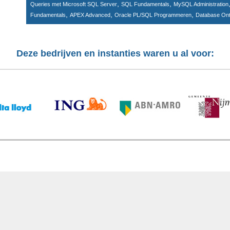
,
,
Queries met Microsoft SQL Server
SQL Fundamentals
MySQL Administration
,
,
,
Fundamentals
APEX Advanced
Oracle PL/SQL Programmeren
Database On
Deze bedrijven en instanties waren u al voor: