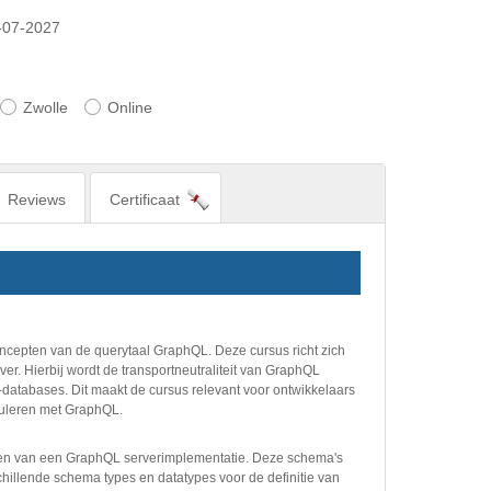
-07-2027
Zwolle
Online
Reviews
Certificaat
ncepten van de querytaal GraphQL. Deze cursus richt zich
 Hierbij wordt de transportneutraliteit van GraphQL
tabases. Dit maakt de cursus relevant voor ontwikkelaars
puleren met GraphQL.
en van een GraphQL serverimplementatie. Deze schema's
rschillende schema types en datatypes voor de definitie van