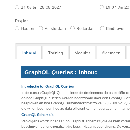
24-05 t/m 25-05-2027
19-07 t/m 20
Regio:
Houten
Amsterdam
Rotterdam
Eindhoven
Inhoud
Training
Modules
Algemeen
GraphQL Queries : Inhoud
Introductie tot GraphQL Queries
In de cursus GraphQL Queries leren de deelnemers de essentiële co
op hoe GraphQL queries worden beantwoord door een GraphQL Server.
besproken en hoe GraphQL samenwerkt met zowel SQL- als NoSQL-da
die willen begrijpen hoe ze data efficiënt kunnen opvragen en mani
GraphQL Schema's
Vervolgens wordt ingegaan op GraphQL schema's, die de kern vorm
beschrijven de functionaliteit die beschikbaar is voor clients. De ve