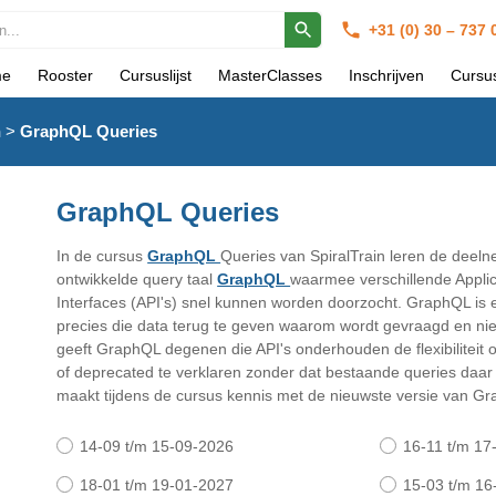
+31 (0) 30 – 737
e
Rooster
Cursuslijst
MasterClasses
Inschrijven
Cursu
n
>
GraphQL Queries
GraphQL Queries
In de cursus
GraphQL
Queries van SpiralTrain leren de dee
ontwikkelde query taal
GraphQL
waarmee verschillende Appli
Interfaces (API's) snel kunnen worden doorzocht. GraphQL is er
precies die data terug te geven waarom wordt gevraagd en ni
geeft GraphQL degenen die API's onderhouden de flexibiliteit
of deprecated te verklaren zonder dat bestaande queries daar
maakt tijdens de cursus kennis met de nieuwste versie van G
14-09 t/m 15-09-2026
16-11 t/m 17
18-01 t/m 19-01-2027
15-03 t/m 16