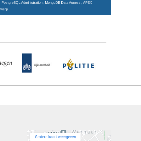
,
,
,
PostgreSQL Administration
MongoDB Data Access
APEX
twerp