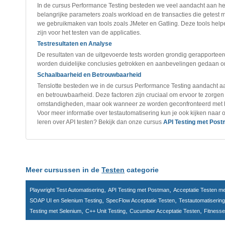
In de cursus Performance Testing besteden we veel aandacht aan het o
belangrijke parameters zoals workload en de transacties die getest 
we gebruikmaken van tools zoals JMeter en Gatling. Deze tools helpen
zijn voor het testen van de applicaties.
Testresultaten en Analyse
De resultaten van de uitgevoerde tests worden grondig gerapportee
worden duidelijke conclusies getrokken en aanbevelingen gedaan o
Schaalbaarheid en Betrouwbaarheid
Tenslotte besteden we in de cursus Performance Testing aandacht aa
en betrouwbaarheid. Deze factoren zijn cruciaal om ervoor te zorgen
omstandigheden, maar ook wanneer ze worden geconfronteerd met h
Voor meer informatie over testautomatisering kun je ook kijken naar
leren over API testen? Bekijk dan onze cursus
API Testing met Pos
Meer cursussen in de
Testen
categorie
,
,
Playwright Test Automatisering
API Testing met Postman
Acceptatie Testen m
,
,
SOAP UI en Selenium Testing
SpecFlow Acceptatie Testen
Testautomatiserin
,
,
,
Testing met Selenium
C++ Unit Testing
Cucumber Acceptatie Testen
Fitnesse