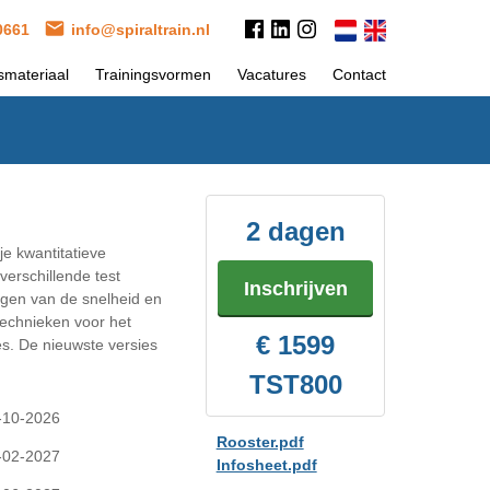
 0661
info@spiraltrain.nl
smateriaal
Trainingsvormen
Vacatures
Contact
2 dagen
 je kwantitatieve
verschillende test
Inschrijven
rgen van de snelheid en
echnieken voor het
€ 1599
es. De nieuwste versies
TST800
-10-2026
Rooster.pdf
-02-2027
Infosheet.pdf