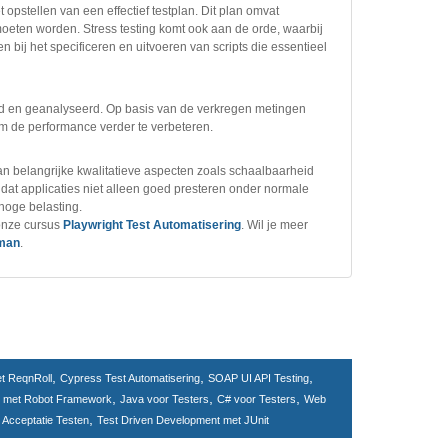
pstellen van een effectief testplan. Dit plan omvat
moeten worden. Stress testing komt ook aan de orde, waarbij
 bij het specificeren en uitvoeren van scripts die essentieel
rd en geanalyseerd. Op basis van de verkregen metingen
m de performance verder te verbeteren.
n belangrijke kwalitatieve aspecten zoals schaalbaarheid
 dat applicaties niet alleen goed presteren onder normale
oge belasting.
 onze cursus
Playwright Test Automatisering
. Wil je meer
tman
.
,
,
,
et ReqnRoll
Cypress Test Automatisering
SOAP UI API Testing
,
,
,
g met Robot Framework
Java voor Testers
C# voor Testers
Web
,
 Acceptatie Testen
Test Driven Development met JUnit