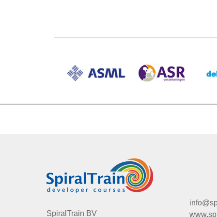
info@spi
SpiralTrain BV
www.spir