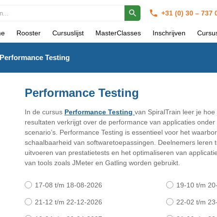
+31 (0) 30 – 737
e
Rooster
Cursuslijst
MasterClasses
Inschrijven
Cursu
Performance Testing
Performance Testing
In de cursus
Performance Testing
van SpiralTrain leer je hoe
resultaten verkrijgt over de performance van applicaties onder 
scenario’s. Performance Testing is essentieel voor het waarbo
schaalbaarheid van softwaretoepassingen. Deelnemers leren t
uitvoeren van prestatietests en het optimaliseren van applicati
van tools zoals JMeter en Gatling worden gebruikt.
17-08 t/m 18-08-2026
19-10 t/m 20
21-12 t/m 22-12-2026
22-02 t/m 23