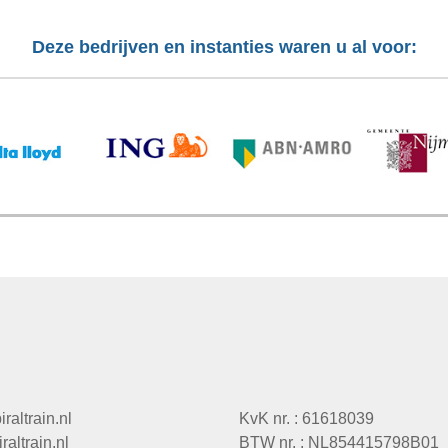
Deze bedrijven en instanties waren u al voor:
raltrain.nl
KvK nr. : 61618039
altrain.nl
BTW nr. : NL854415798B01