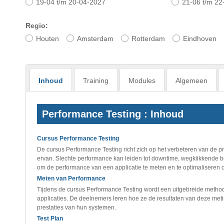
19-04 t/m 20-04-2027
21-06 t/m 22
Regio:
Houten
Amsterdam
Rotterdam
Eindhoven
Inhoud
Training
Modules
Algemeen
Performance Testing : Inhoud
Cursus Performance Testing
De cursus Performance Testing richt zich op het verbeteren van de pre
ervan. Slechte performance kan leiden tot downtime, wegklikkende b
om de performance van een applicatie te meten en te optimalisere
Meten van Performance
Tijdens de cursus Performance Testing wordt een uitgebreide metho
applicaties. De deelnemers leren hoe ze de resultaten van deze meti
prestaties van hun systemen.
Test Plan