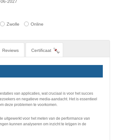
-06-2027
Zwolle
Online
Reviews
Certificaat
staties van applicaties, wat cruciaal is voor het succes
ezoekers en negatieve media-aandacht. Het is essentieel
n om deze problemen te voorkomen.
de uitgewerkt voor het meten van de performance van
ngen kunnen analyseren om inzicht te krijgen in de