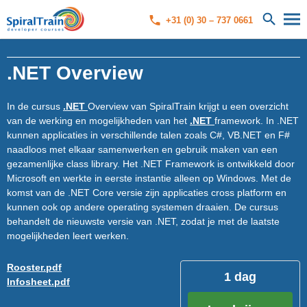
+31 (0) 30 – 737 0661
.NET Overview
In de cursus
.NET
Overview van SpiralTrain krijgt u een overzicht
van de werking en mogelijkheden van het
.NET
framework. In .NET
kunnen applicaties in verschillende talen zoals C#, VB.NET en F#
naadloos met elkaar samenwerken en gebruik maken van een
gezamenlijke class library. Het .NET Framework is ontwikkeld door
Microsoft en werkte in eerste instantie alleen op Windows. Met de
komst van de .NET Core versie zijn applicaties cross platform en
kunnen ook op andere operating systemen draaien. De cursus
behandelt de nieuwste versie van .NET, zodat je met de laatste
mogelijkheden leert werken.
Rooster.pdf
1 dag
Infosheet.pdf