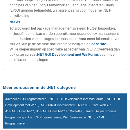
het Data Adapter Object Model aan bod komen. Daarnaast worden de
principes van het Entity Framework en Language Integrated Query
(LINQ) grondig behandeld, wat essentieel is voor moderne .NET-
ontwikkeling.
NuGet
Tot slot wordt het package management systeem NuGet besproken,
inclusief hoe het kan worden gebruikt voor dependency management
en het hosten van packages in repositories. Voor meer informatie over
NuGet, kun je de officiële documentatie bekijken op
deze site
.
Wil je dieper ingaan op specifieke aspecten van .NET? Overweeg dan
ook onze cursus
.NET GUI Development met WinForms
voor meer
praktische toepassingen.
Meer cursussen in de
.NET
categorie
,
,
Advanced C# Programmeren
.NET GUI Development met WinForms
.NET GUI
,
,
,
Development met WPF
.NET MAUI Development
ASP.NET Core Web API
,
,
,
ASP.NET Core MVC
ASP.NET Core MVC en Web API
Blazor
Asynchronous
,
,
,
Programming in C#
C# Programmeren
Web Services in .NET
XAML
Programmeren