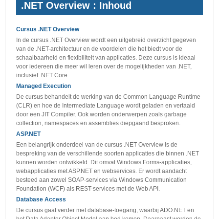
.NET Overview : Inhoud
Cursus .NET Overview
In de cursus .NET Overview wordt een uitgebreid overzicht gegeven
van de .NET-architectuur en de voordelen die het biedt voor de
schaalbaarheid en flexibiliteit van applicaties. Deze cursus is ideaal
voor iedereen die meer wil leren over de mogelijkheden van .NET,
inclusief .NET Core.
Managed Execution
De cursus behandelt de werking van de Common Language Runtime
(CLR) en hoe de Intermediate Language wordt geladen en vertaald
door een JIT Compiler. Ook worden onderwerpen zoals garbage
collection, namespaces en assemblies diepgaand besproken.
ASP.NET
Een belangrijk onderdeel van de cursus .NET Overview is de
bespreking van de verschillende soorten applicaties die binnen .NET
kunnen worden ontwikkeld. Dit omvat Windows Forms-applicaties,
webapplicaties met ASP.NET en webservices. Er wordt aandacht
besteed aan zowel SOAP-services via Windows Communication
Foundation (WCF) als REST-services met de Web API.
Database Access
De cursus gaat verder met database-toegang, waarbij ADO.NET en