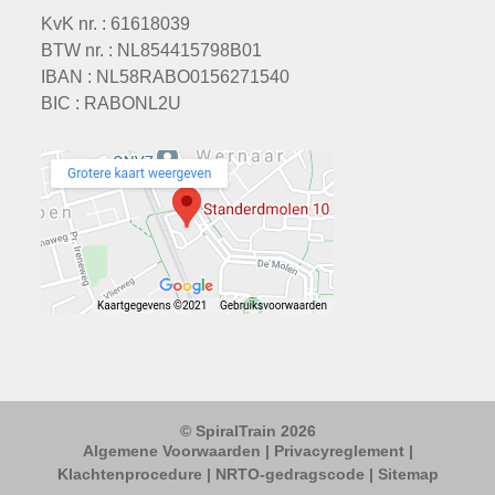
KvK nr. : 61618039
BTW nr. : NL854415798B01
IBAN : NL58RABO0156271540
BIC : RABONL2U
© SpiralTrain 2026
Algemene Voorwaarden
|
Privacyreglement
|
Klachtenprocedure
|
NRTO-gedragscode
|
Sitemap