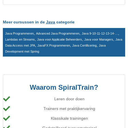
Meer cursussen in de
Java
categorie
,
,
,
Java Programmeren
Advanced Java Programmeren
Java 9-10-11-12-13-14-…
,
,
,
Lambdas en Streams
Java voor Applicatie Beheerders
Java voor Managers
Java
,
,
,
Data Access met JPA
JavaFX Programmeren
Java Certificering
Java
Development met Spring
Waarom SpiralTrain?
Leren door doen
Trainers met praktijkervaring
Klassikale trainingen