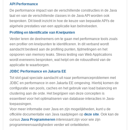
API Performance
De performance impact van de verschillende constructies in de Java
taal en van de verschillende classes in de Java API worden ook
besproken. Dit biedt inzicht in hoe de keuze van bepaalde API's de
algehele prestaties van een applicatie kan beïnvloeden.
Profiling en Identificatie van Knelpunten
Verder leren de deelnemers om te gaan met performance tools zoals
een profiler om knelpunten te identificeren. In dit verband wordt
aandacht besteed aan de profiling punten, tijdmetingen en het
opsporen van memory leaks. Stress testing van Web Applications
wordt eveneens besproken, wat helpt om de robuustheid van de
applicatie te waarborgen.
JDBC Performance en Jakarta EE
Tot slot gaat speciale aandacht uit naar performanceproblemen met
JDBC en performance in een Jakarta EE omgeving. Hierbij komen de
configuratie van pools, caches en het gebruik van load balancing en
clustering aan de orde. Het begrijpen van deze concepten is
essentieel voor het optimaliseren van database-interacties in Java-
toepassingen.
Voor meer informatie over Java en zijn mogelijkheden, kunt u de
officiële documentatie van Java raadplegen op
deze site
. Ook kan de
cursus
Java Programmeren
interessant zijn voor wie zijn
programmeervaardigheden verder wil ontwikkelen.