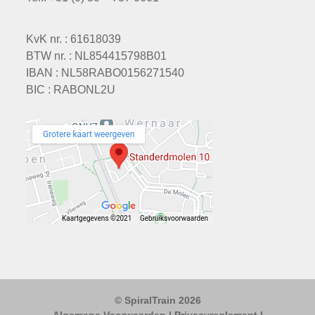
KvK nr. : 61618039
BTW nr. : NL854415798B01
IBAN : NL58RABO0156271540
BIC : RABONL2U
© SpiralTrain 2026