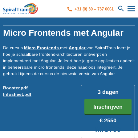
+31 (0) 30 – 737 0661
Micro Frontends met Angular
De cursus
Micro Frontends
met
Angular
van SpiralTrain leert je
hoe je schaalbare frontend-architecturen ontwerpt en
implementeert met Angular. Je leert hoe je grote applicaties opdeelt
in beheersbare micro frontends, deze naadloos integreert. Je
gebruikt tijdens de cursus de nieuwste versie van Angular.
Rooster.pdf
3 dagen
Infosheet.pdf
Inschrijven
€ 2550
MIC700