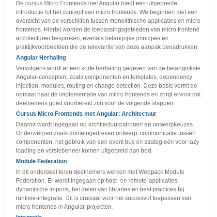
De cursus Micro Frontends met Angular biedt een uitgebreide
introductie tot het concept van micro frontends. We beginnen met een
overzicht van de verschillen tussen monolithische applicaties en micro
frontends. Hierbij worden de toepassingsgebieden van micro frontend
architecturen besproken, evenals belangrijke principes en
praktijkvoorbeelden die de relevantie van deze aanpak benadrukken.
Angular Herhaling
Vervolgens wordt er een korte herhaling gegeven van de belangrijkste
Angular-concepten, zoals componenten en templates, dependency
injection, modules, routing en change detection. Deze basis vormt de
opmaat naar de implementatie van micro frontends en zorgt ervoor dat
deelnemers goed voorbereid zijn voor de volgende stappen.
Cursus Micro Frontends met Angular: Architectuur
Daarna wordt ingegaan op architectuurpatronen en ontwerpkeuzes.
Onderwerpen zoals domeingedreven ontwerp, communicatie tussen
componenten, het gebruik van een event bus en strategieën voor lazy
loading en versiebeheer komen uitgebreid aan bod.
Module Federation
In dit onderdeel leren deelnemers werken met Webpack Module
Federation. Er wordt ingegaan op host- en remote-applicaties,
dynamische imports, het delen van libraries en best practices bij
runtime-integratie. Dit is cruciaal voor het succesvol toepassen van
micro frontends in Angular-projecten.