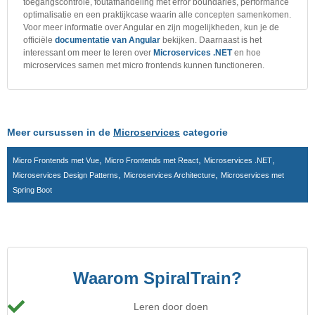
toegangscontrole, foutafhandeling met error boundaries, performance
optimalisatie en een praktijkcase waarin alle concepten samenkomen.
Voor meer informatie over Angular en zijn mogelijkheden, kun je de
officiële
documentatie van Angular
bekijken. Daarnaast is het
interessant om meer te leren over
Microservices .NET
en hoe
microservices samen met micro frontends kunnen functioneren.
Meer cursussen in de
Microservices
categorie
,
,
,
Micro Frontends met Vue
Micro Frontends met React
Microservices .NET
,
,
Microservices Design Patterns
Microservices Architecture
Microservices met
Spring Boot
Waarom SpiralTrain?
Leren door doen