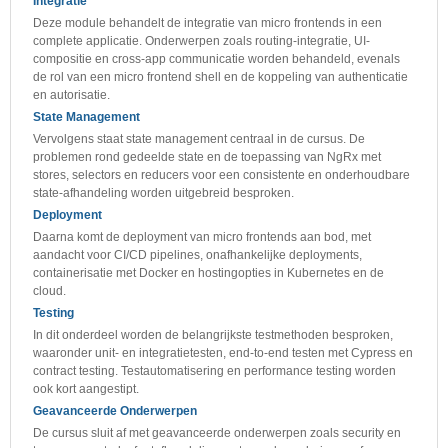
Integratie
Deze module behandelt de integratie van micro frontends in een
complete applicatie. Onderwerpen zoals routing-integratie, UI-
compositie en cross-app communicatie worden behandeld, evenals
de rol van een micro frontend shell en de koppeling van authenticatie
en autorisatie.
State Management
Vervolgens staat state management centraal in de cursus. De
problemen rond gedeelde state en de toepassing van NgRx met
stores, selectors en reducers voor een consistente en onderhoudbare
state-afhandeling worden uitgebreid besproken.
Deployment
Daarna komt de deployment van micro frontends aan bod, met
aandacht voor CI/CD pipelines, onafhankelijke deployments,
containerisatie met Docker en hostingopties in Kubernetes en de
cloud.
Testing
In dit onderdeel worden de belangrijkste testmethoden besproken,
waaronder unit- en integratietesten, end-to-end testen met Cypress en
contract testing. Testautomatisering en performance testing worden
ook kort aangestipt.
Geavanceerde Onderwerpen
De cursus sluit af met geavanceerde onderwerpen zoals security en