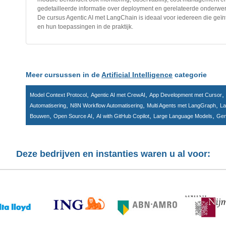
gedetailleerde informatie over deployment en gerelateerde onderwe
De cursus Agentic AI met LangChain is ideaal voor iedereen die geï
en hun toepassingen in de praktijk.
Meer cursussen in de
Artificial Intelligence
categorie
,
,
Model Context Protocol
Agentic AI met CrewAI
App Development met Cursor
,
,
,
Automatisering
N8N Workflow Automatisering
Multi Agents met LangGraph
La
,
,
,
,
Bouwen
Open Source AI
AI with GitHub Copilot
Large Language Models
Gen
Deze bedrijven en instanties waren u al voor: