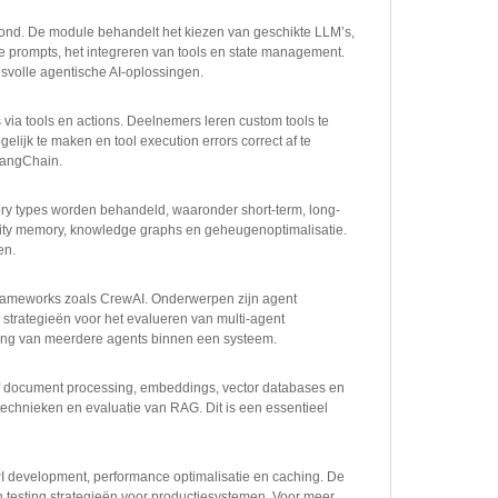
rond. De module behandelt het kiezen van geschikte LLM’s,
eve prompts, het integreren van tools en state management.
svolle agentische AI-oplossingen.
 via tools en actions. Deelnemers leren custom tools te
lijk te maken en tool execution errors correct af te
 LangChain.
y types worden behandeld, waaronder short-term, long-
ntity memory, knowledge graphs en geheugenoptimalisatie.
en.
frameworks zoals CrewAI. Onderwerpen zijn agent
n strategieën voor het evalueren van multi-agent
king van meerdere agents binnen een systeem.
ef document processing, embeddings, vector databases en
echnieken en evaluatie van RAG. Dit is een essentieel
development, performance optimalisatie en caching. De
 testing strategieën voor productiesystemen. Voor meer