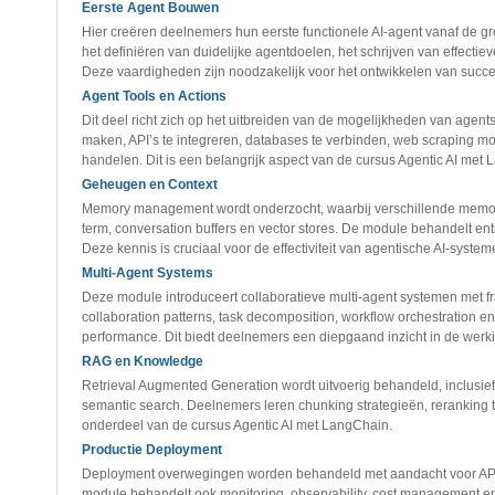
Eerste Agent Bouwen
Hier creëren deelnemers hun eerste functionele AI-agent vanaf de g
het definiëren van duidelijke agentdoelen, het schrijven van effecti
Deze vaardigheden zijn noodzakelijk voor het ontwikkelen van succe
Agent Tools en Actions
Dit deel richt zich op het uitbreiden van de mogelijkheden van agents
maken, API’s te integreren, databases te verbinden, web scraping moge
handelen. Dit is een belangrijk aspect van de cursus Agentic AI met
Geheugen en Context
Memory management wordt onderzocht, waarbij verschillende memor
term, conversation buffers en vector stores. De module behandelt e
Deze kennis is cruciaal voor de effectiviteit van agentische AI-system
Multi-Agent Systems
Deze module introduceert collaboratieve multi-agent systemen met 
collaboration patterns, task decomposition, workflow orchestration e
performance. Dit biedt deelnemers een diepgaand inzicht in de wer
RAG en Knowledge
Retrieval Augmented Generation wordt uitvoerig behandeld, inclusi
semantic search. Deelnemers leren chunking strategieën, reranking t
onderdeel van de cursus Agentic AI met LangChain.
Productie Deployment
Deployment overwegingen worden behandeld met aandacht voor API 
module behandelt ook monitoring, observability, cost management en