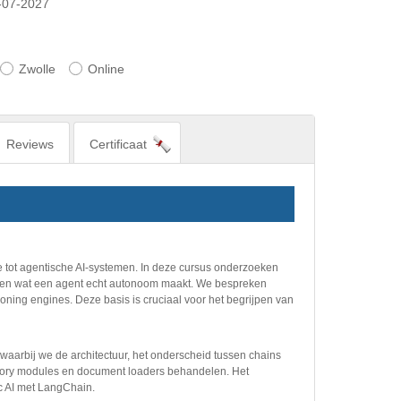
-07-2027
Zwolle
Online
Reviews
Certificaat
e tot agentische AI-systemen. In deze cursus onderzoeken
ts en wat een agent echt autonoom maakt. We bespreken
ning engines. Deze basis is cruciaal voor het begrijpen van
aarbij we de architectuur, het onderscheid tussen chains
mory modules en document loaders behandelen. Het
c AI met LangChain.