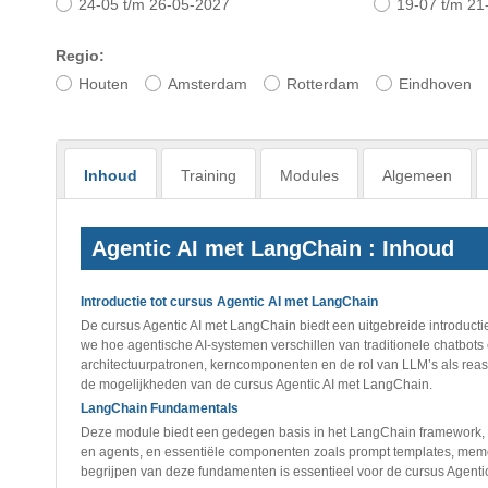
24-05 t/m 26-05-2027
19-07 t/m 21
Regio:
Houten
Amsterdam
Rotterdam
Eindhoven
Inhoud
Training
Modules
Algemeen
Agentic AI met LangChain : Inhoud
Introductie tot cursus Agentic AI met LangChain
De cursus Agentic AI met LangChain biedt een uitgebreide introducti
we hoe agentische AI-systemen verschillen van traditionele chatbo
architectuurpatronen, kerncomponenten en de rol van LLM’s als reaso
de mogelijkheden van de cursus Agentic AI met LangChain.
LangChain Fundamentals
Deze module biedt een gedegen basis in het LangChain framework, w
en agents, en essentiële componenten zoals prompt templates, me
begrijpen van deze fundamenten is essentieel voor de cursus Agenti