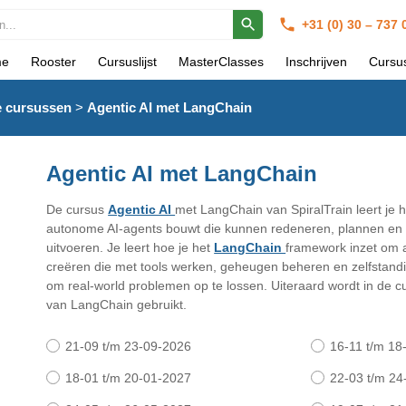
+31 (0) 30 – 737
e
Rooster
Cursuslijst
MasterClasses
Inschrijven
Cursu
ce cursussen
>
Agentic AI met LangChain
Agentic AI met LangChain
De cursus
Agentic AI
met LangChain van SpiralTrain leert je ho
autonome AI-agents bouwt die kunnen redeneren, plannen en
uitvoeren. Je leert hoe je het
LangChain
framework inzet om 
creëren die met tools werken, geheugen beheren en zelfstand
om real-world problemen op te lossen. Uiteraard wordt in de cu
van LangChain gebruikt.
21-09 t/m 23-09-2026
16-11 t/m 18
18-01 t/m 20-01-2027
22-03 t/m 24