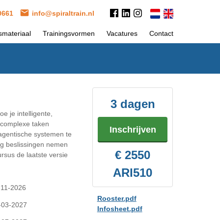
 0661
info@spiraltrain.nl
smateriaal
Trainingsvormen
Vacatures
Contact
3 dagen
e je intelligente,
 complexe taken
Inschrijven
agentische systemen te
ig beslissingen nemen
€ 2550
rsus de laatste versie
ARI510
-11-2026
Rooster.pdf
-03-2027
Infosheet.pdf