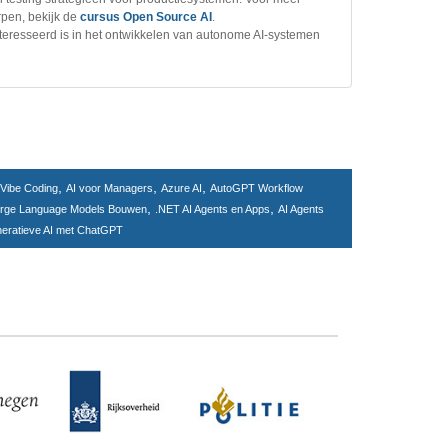
rpen, bekijk de
cursus Open Source AI
.
nteresseerd is in het ontwikkelen van autonome AI-systemen
,
,
,
,
Vibe Coding
AI voor Managers
Azure AI
AutoGPT Workflow
,
,
rge Language Models Bouwen
.NET AI Agents en Apps
AI Agents
eratieve AI met ChatGPT