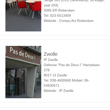
Slinge 303 (LCC Larenkamp, 1e etage,
zaal 103)
3085 ER Rotterdam
Tel: 023-5513409
Website : Compu Act Rotterdam
Zwolle
IP Zwolle
Gebouw “Pas de Deux I” Hanzelaan
278
8017 JJ Zwolle
Tel: 038-4600660 Mobiel: 06-
53830671
Website : IP Zwolle